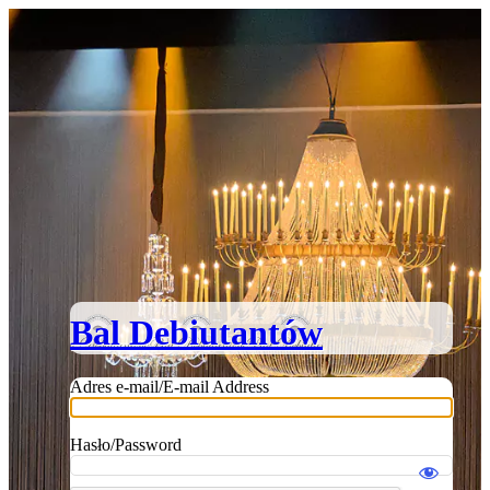
Zaloguj się
Bal Debiutantów
Adres e-mail/E-mail Address
Hasło/Password