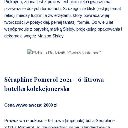
Pięknych, znana jest z prac w technice oleju i gwaszu na
przeważnie dużych formatach. Szczególnie bliski jest jej temat
relacji między ludźmi a zwierzętami, który powraca w jej
twórczości w poetyckiej, pełnej fantazji formie. Od wielu lat
współpracuje z paryską marką Sisley, projektując opakowania i
dekoracje wnętrz Maison Sisley.
Séraphine Pomerol 2021 – 6-litrowa
butelka kolekcjonerska
Cena wywoławcza: 2000 zł
Prawdziwa rzadkość – 6-litrowa (impériale) butla Séraphine
2021 z Pomerol. To równowartość ośmiu standardowych